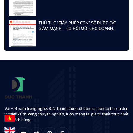
THỦ TỤC “GIẤY PHÉP CON” SẼ ĐƯỢC CẮT
GIẢM MẠNH – CƠ HỘI MỚI CHO DOANH
NGHIỆP XÂY DỰNG NĂM 2026
Với +18 năm trong nghề, Đức Thành Consult Contruction tự hào là đơn
vị thiết kế thi công chuyên nghiệp, luôn mang lại giá trị thiết thực nhất
tới khách hàng.