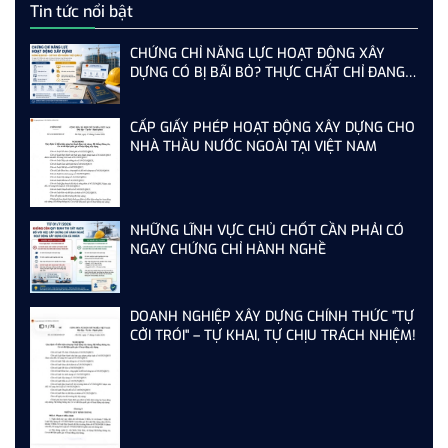
Tin tức nổi bật
CHỨNG CHỈ NĂNG LỰC HOẠT ĐỘNG XÂY
DỰNG CÓ BỊ BÃI BỎ? THỰC CHẤT CHỈ ĐANG
THAY ĐỔI CÁCH QUẢN LÝ
CẤP GIẤY PHÉP HOẠT ĐỘNG XÂY DỰNG CHO
NHÀ THẦU NƯỚC NGOÀI TẠI VIỆT NAM
NHỮNG LĨNH VỰC CHỦ CHỐT CẦN PHẢI CÓ
NGAY CHỨNG CHỈ HÀNH NGHỀ
DOANH NGHIỆP XÂY DỰNG CHÍNH THỨC "TỰ
CỞI TRÓI" – TỰ KHAI, TỰ CHỊU TRÁCH NHIỆM!