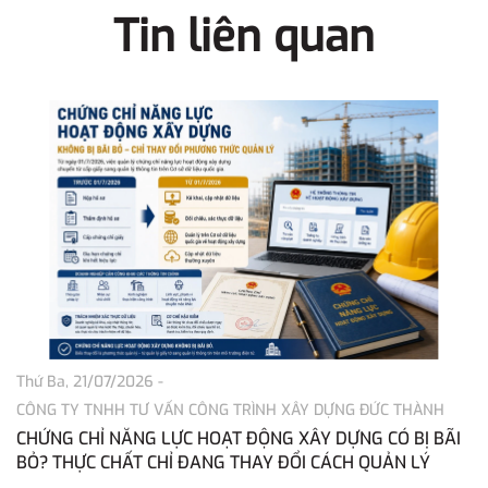
Tin liên quan
Thứ Ba, 21/07/2026
-
T
CÔNG TY TNHH TƯ VẤN CÔNG TRÌNH XÂY DỰNG ĐỨC THÀNH
C
CHỨNG CHỈ NĂNG LỰC HOẠT ĐỘNG XÂY DỰNG CÓ BỊ BÃI
C
BỎ? THỰC CHẤT CHỈ ĐANG THAY ĐỔI CÁCH QUẢN LÝ
N