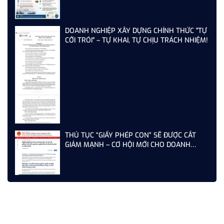
DOANH NGHIỆP XÂY DỰNG CHÍNH THỨC "TỰ
CỞI TRÓI" – TỰ KHAI, TỰ CHỊU TRÁCH NHIỆM!
THỦ TỤC “GIẤY PHÉP CON” SẼ ĐƯỢC CẮT
GIẢM MẠNH – CƠ HỘI MỚI CHO DOANH
NGHIỆP XÂY DỰNG NĂM 2026