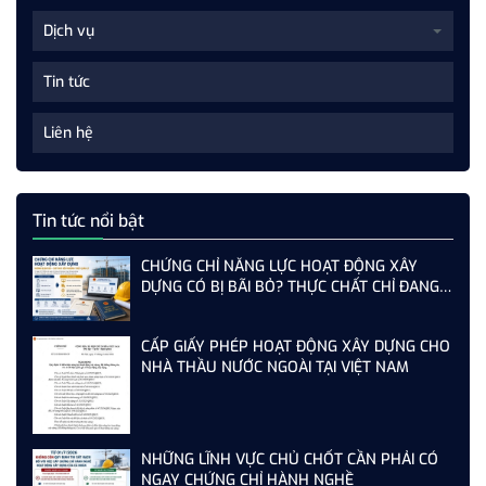
Dịch vụ
Tin tức
Liên hệ
Tin tức nổi bật
CHỨNG CHỈ NĂNG LỰC HOẠT ĐỘNG XÂY
DỰNG CÓ BỊ BÃI BỎ? THỰC CHẤT CHỈ ĐANG
THAY ĐỔI CÁCH QUẢN LÝ
CẤP GIẤY PHÉP HOẠT ĐỘNG XÂY DỰNG CHO
NHÀ THẦU NƯỚC NGOÀI TẠI VIỆT NAM
NHỮNG LĨNH VỰC CHỦ CHỐT CẦN PHẢI CÓ
NGAY CHỨNG CHỈ HÀNH NGHỀ