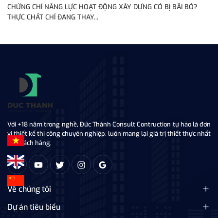
CHỨNG CHỈ NĂNG LỰC HOẠT ĐỘNG XÂY DỰNG CÓ BỊ BÃI BỎ?
C
THỰC CHẤT CHỈ ĐANG THAY...
NG
Với +18 năm trong nghề, Đức Thành Consult Contruction tự hào là đơn
vị thiết kế thi công chuyên nghiệp, luôn mang lại giá trị thiết thực nhất
tới khách hàng.
Về chúng tôi
Dự án tiêu biểu