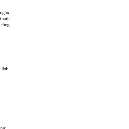
 ngày
 thuộc
 công
 lĩnh
ựng: