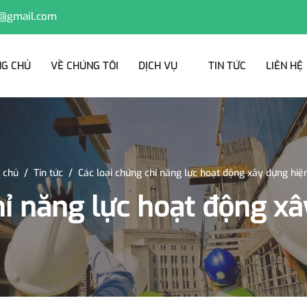
@gmail.com
G CHỦ
VỀ CHÚNG TÔI
DỊCH VỤ
TIN TỨC
LIÊN HỆ
 chủ
/
Tin tức
/
Các loại chứng chỉ năng lực hoạt động xây dựng hiệ
hỉ năng lực hoạt động x