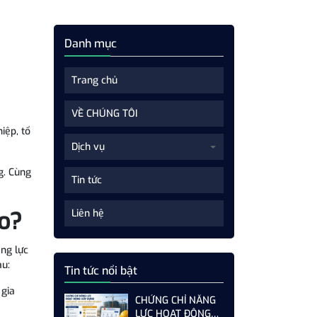
Danh mục
Trang chủ
VỀ CHÚNG TÔI
iệp, tổ
Dịch vụ
g. Cùng
Tin tức
o?
Liên hệ
ăng lực
au:
Tin tức nổi bật
 gia
CHỨNG CHỈ NĂNG
LỰC HOẠT ĐỘNG