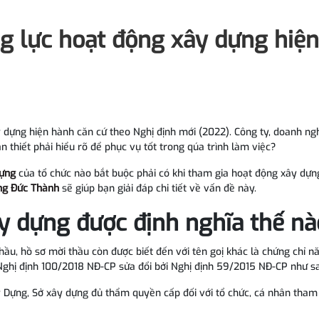
ng lực hoạt động xây dựng hiện
 dựng hiện hành căn cứ theo Nghị định mới (2022). Công ty, doanh ngh
n thiết phải hiểu rõ để phục vụ tốt trong qúa trình làm việc?
dựng
của tổ chức nào bắt buộc phải có khi tham gia hoạt động xây dựn
ựng Đức Thành
sẽ giúp bạn giải đáp chi tiết về vấn đề này.
y dựng được định nghĩa thế nà
hầu, hồ sơ mời thầu còn được biết đến với tên goị khác là chứng chỉ n
Nghị định 100/2018 NĐ-CP sửa đổi bởi Nghị định 59/2015 NĐ-CP như s
y Dựng, Sở xây dựng đủ thẩm quyền cấp đối với tổ chức, cá nhân tham