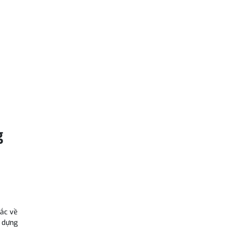
g
tắc về
y dựng