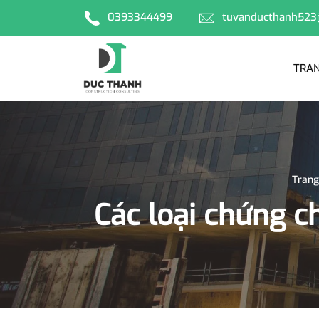
0393344499
tuvanducthanh523
TRAN
Trang
Các loại chứng c