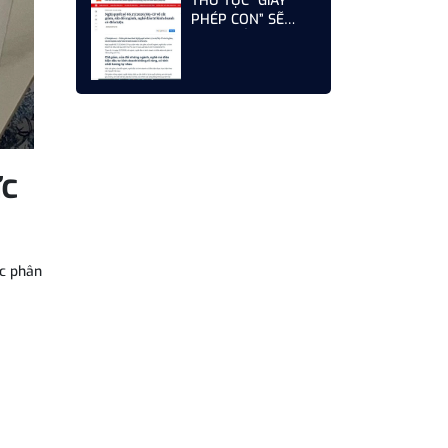
THỦ TỤC “GIẤY
PHÉP CON” SẼ
ĐƯỢC CẮT GIẢM
MẠNH – CƠ HỘI
MỚI CHO DOANH
NGHIỆP XÂY DỰNG
NĂM 2026
ực
ệc phân