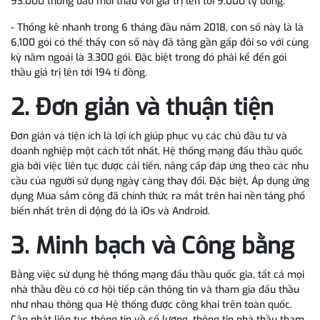
93.000 thông báo mời thầu với giá trị lên tới 9.000 tỷ đồng.
- Thống kê nhanh trong 6 tháng đầu năm 2018, con số này là là
6,100 gói có thể thấy con số này đã tăng gần gấp đôi so với cùng
kỳ năm ngoái là 3.300 gói. Đặc biệt trong đó phải kể đến gói
thầu giá trị lên tới 194 tỉ đồng.
2. Đơn giản và thuận tiện
Đơn giản và tiện ích là lợi ích giúp phục vụ các chủ đầu tư và
doanh nghiệp một cách tốt nhất, Hệ thống mạng đấu thầu quốc
gia bởi việc liên tục được cải tiến, nâng cấp đáp ứng theo các nhu
cầu của người sử dụng ngày càng thay đổi. Đặc biệt, Áp dụng ứng
dụng Mua sắm công đã chính thức ra mắt trên hai nền tảng phổ
biến nhất trên di động đó là iOs và Android.
3. Minh bạch và Công bằng
Bằng việc sử dụng hệ thống mạng đấu thầu quốc gia, tất cả mọi
nhà thầu đều có cơ hội tiếp cận thông tin và tham gia đấu thầu
như nhau thông qua Hệ thống được công khai trên toàn quốc.
Cập nhật liên tục thông tin về số lượng, thông tin nhà thầu tham