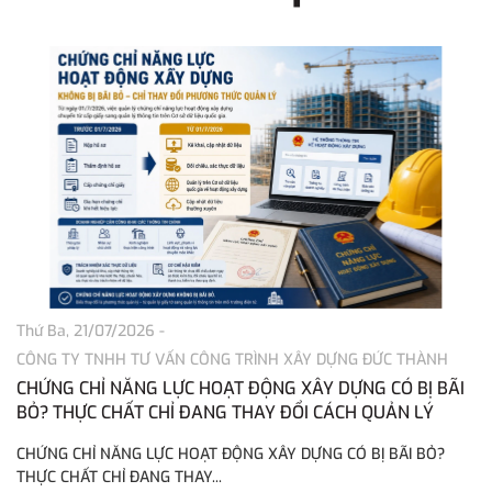
Thứ Ba, 21/07/2026
-
T
CÔNG TY TNHH TƯ VẤN CÔNG TRÌNH XÂY DỰNG ĐỨC THÀNH
C
CHỨNG CHỈ NĂNG LỰC HOẠT ĐỘNG XÂY DỰNG CÓ BỊ BÃI
C
BỎ? THỰC CHẤT CHỈ ĐANG THAY ĐỔI CÁCH QUẢN LÝ
N
CHỨNG CHỈ NĂNG LỰC HOẠT ĐỘNG XÂY DỰNG CÓ BỊ BÃI BỎ?
C
THỰC CHẤT CHỈ ĐANG THAY...
NG