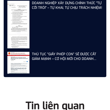
DOANH NGHIỆP XÂY DỰNG CHÍNH THỨC "TỰ
CỞI TRÓI" – TỰ KHAI, TỰ CHỊU TRÁCH NHIỆM!
THỦ TỤC “GIẤY PHÉP CON” SẼ ĐƯỢC CẮT
GIẢM MẠNH – CƠ HỘI MỚI CHO DOANH
NGHIỆP XÂY DỰNG NĂM 2026
Tin liên quan