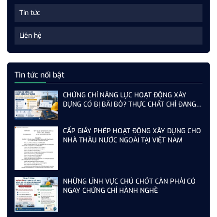
Tin tức
Liên hệ
Tin tức nổi bật
CHỨNG CHỈ NĂNG LỰC HOẠT ĐỘNG XÂY
DỰNG CÓ BỊ BÃI BỎ? THỰC CHẤT CHỈ ĐANG
THAY ĐỔI CÁCH QUẢN LÝ
CẤP GIẤY PHÉP HOẠT ĐỘNG XÂY DỰNG CHO
NHÀ THẦU NƯỚC NGOÀI TẠI VIỆT NAM
NHỮNG LĨNH VỰC CHỦ CHỐT CẦN PHẢI CÓ
NGAY CHỨNG CHỈ HÀNH NGHỀ