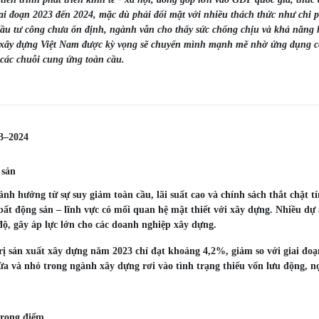
iai đoạn 2023 đến 2024, mặc dù phải đối mặt với nhiều thách thức như chi p
 đầu tư công chưa ổn định, ngành vẫn cho thấy sức chống chịu và khả năng 
h xây dựng Việt Nam được kỳ vọng sẽ chuyển mình mạnh mẽ nhờ ứng dụng 
 các chuỗi cung ứng toàn cầu.
23–2024
 sản
h hưởng từ sự suy giảm toàn cầu, lãi suất cao và chính sách thắt chặt t
 bất động sản – lĩnh vực có mối quan hệ mật thiết với xây dựng. Nhiều dự
độ, gây áp lực lớn cho các doanh nghiệp xây dựng.
trị sản xuất xây dựng năm 2023 chỉ đạt khoảng 4,2%, giảm so với giai đo
ừa và nhỏ trong ngành xây dựng rơi vào tình trạng thiếu vốn lưu động, n
trọng điểm