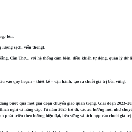
iệp lớn.
 lượng sạch, viễn thông).
ng, Cần Thơ... với hệ thống cảm biến, điều khiển tự động, quản lý dữ l
u vào quy hoạch – thiết kế – vận hành, tạo ra chuỗi giá trị bền vững.
đang bước qua một giai đoạn chuyển giao quan trọng. Giai đoạn 2023–20
thích nghi và nâng cấp. Từ năm 2025 trở đi, các xu hướng mới như chuyể
nh phát triển theo hướng hiện đại, bền vững và tích hợp vào chuỗi giá trị