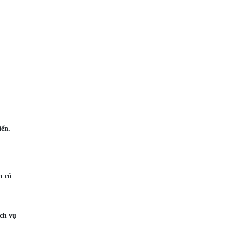
iển.
n có
ch vụ