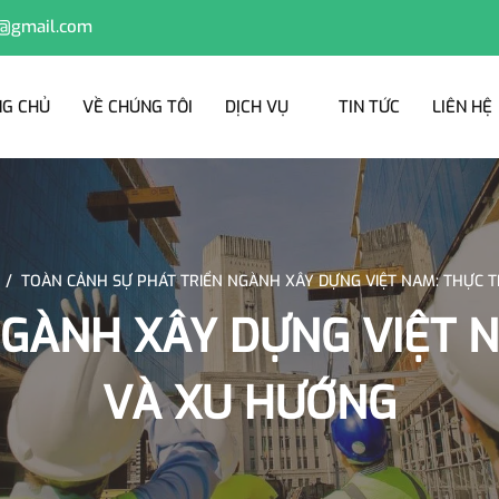
@gmail.com
G CHỦ
VỀ CHÚNG TÔI
DỊCH VỤ
TIN TỨC
LIÊN HỆ
/
TOÀN CẢNH SỰ PHÁT TRIỂN NGÀNH XÂY DỰNG VIỆT NAM: THỰC 
NGÀNH XÂY DỰNG VIỆT 
VÀ XU HƯỚNG