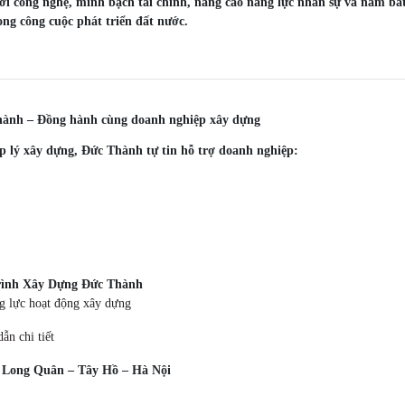
 công nghệ, minh bạch tài chính, nâng cao năng lực nhân sự và nắm bắt
ong công cuộc phát triển đất nước.
nh – Đồng hành cùng doanh nghiệp xây dựng
p lý xây dựng, Đức Thành tự tin hỗ trợ doanh nghiệp:
ình Xây Dựng Đức Thành
ng lực hoạt động xây dựng
ẫn chi tiết
ạc Long Quân – Tây Hồ – Hà Nội