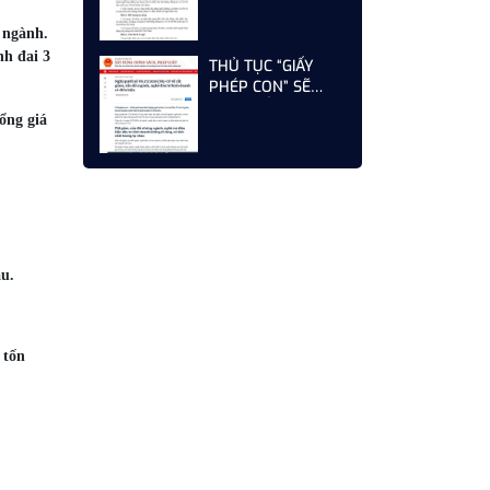
 ngành.
nh đai 3
THỦ TỤC “GIẤY
PHÉP CON” SẼ
ĐƯỢC CẮT GIẢM
ổng giá
MẠNH – CƠ HỘI
MỚI CHO DOANH
NGHIỆP XÂY DỰNG
NĂM 2026
ầu.
 tốn