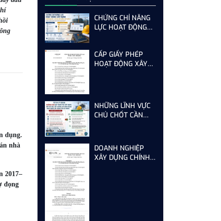
hí
CHỨNG CHỈ NĂNG
hồi
LỰC HOẠT ĐỘNG
công
XÂY DỰNG CÓ BỊ
BÃI BỎ? THỰC
CẤP GIẤY PHÉP
CHẤT CHỈ ĐANG
HOẠT ĐỘNG XÂY
THAY ĐỔI CÁCH
DỰNG CHO NHÀ
QUẢN LÝ
THẦU NƯỚC NGOÀI
TẠI VIỆT NAM
NHỮNG LĨNH VỰC
CHỦ CHỐT CẦN
PHẢI CÓ NGAY
CHỨNG CHỈ HÀNH
ín dụng.
NGHỀ
 án nhà
DOANH NGHIỆP
XÂY DỰNG CHÍNH
THỨC "TỰ CỞI TRÓI"
ạn 2017–
– TỰ KHAI, TỰ CHỊU
ợ đọng
TRÁCH NHIỆM!