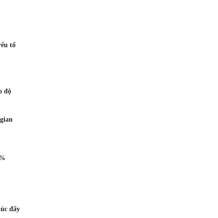
ếu tố
o độ
 gian
0%
húc đẩy