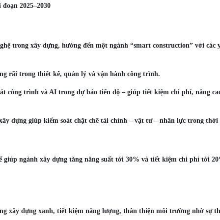
i đoạn 2025–2030
hệ trong xây dựng, hướng đến một ngành “smart construction” với các y
g rãi trong thiết kế, quản lý và vận hành công trình.
t công trình và AI trong dự báo tiến độ – giúp tiết kiệm chi phí, nâng ca
y dựng giúp kiểm soát chặt chẽ tài chính – vật tư – nhân lực trong thời
 giúp ngành xây dựng tăng năng suất tới 30% và tiết kiệm chi phí tới 2
g xây dựng xanh, tiết kiệm năng lượng, thân thiện môi trường nhờ sự t