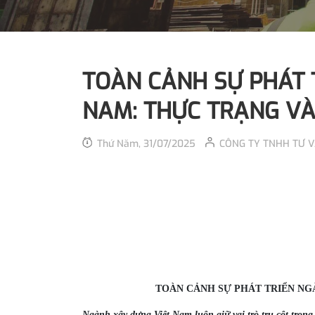
TOÀN CẢNH SỰ PHÁT 
NAM: THỰC TRẠNG V
Thứ Năm, 31/07/2025
CÔNG TY TNHH TƯ 
TOÀN CẢNH SỰ PHÁT TRIỂN NG
Ngành xây dựng Việt Nam luôn giữ vai trò trụ cột trong 