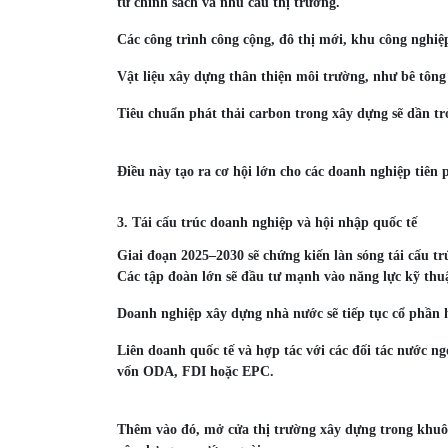
từ chính sách và nhu cầu thị trường.
Các công trình công cộng, đô thị mới, khu công ngh
Vật liệu xây dựng thân thiện môi trường, như bê tông 
Tiêu chuẩn phát thải carbon trong xây dựng sẽ dần t
Điều này tạo ra cơ hội lớn cho các doanh nghiệp tiên 
3. Tái cấu trúc doanh nghiệp và hội nhập quốc tế
Giai đoạn 2025–2030 sẽ chứng kiến làn sóng tái cấu tr
Các tập đoàn lớn sẽ đầu tư mạnh vào năng lực kỹ thuật
Doanh nghiệp xây dựng nhà nước sẽ tiếp tục cổ phần h
Liên doanh quốc tế và hợp tác với các đối tác nước n
vốn ODA, FDI hoặc EPC.
Thêm vào đó, mở cửa thị trường xây dựng trong khuô