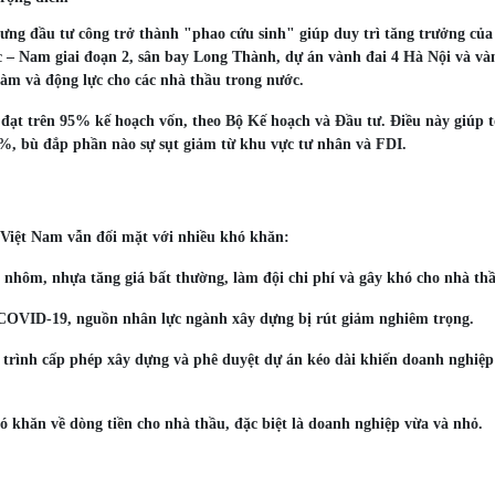
hưng đầu tư công trở thành "phao cứu sinh" giúp duy trì tăng trưởng của
c – Nam giai đoạn 2, sân bay Long Thành, dự án vành đai 4 Hà Nội và và
làm và động lực cho các nhà thầu trong nước.
 đạt trên 95% kế hoạch vốn, theo Bộ Kế hoạch và Đầu tư. Điều này giúp t
8%, bù đắp phần nào sự sụt giảm từ khu vực tư nhân và FDI.
 Việt Nam vẫn đối mặt với nhiều khó khăn:
 nhôm, nhựa tăng giá bất thường, làm đội chi phí và gây khó cho nhà th
ch COVID-19, nguồn nhân lực ngành xây dựng bị rút giảm nghiêm trọng.
 trình cấp phép xây dựng và phê duyệt dự án kéo dài khiến doanh nghiệp
ó khăn về dòng tiền cho nhà thầu, đặc biệt là doanh nghiệp vừa và nhỏ.