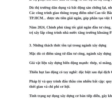
Dù thị trường dân dụng và bất động sản chững lại, n
Các công trình giao thông trọng điểm như Cao tốc Bắ
TP.HCM... được ưu tiên giải ngân, góp phần tạo việc 
Năm 2024, Chính phủ tăng tốc giải ngân đầu tư công,
trị xây lắp công trình nhà nước tăng trưởng khoảng 
3. Những thách thức tồn tại trong ngành xây dựng
Mặc dù có điểm sáng từ đầu tư công, ngành xây dựng
Giá vật liệu xây dựng biến động mạnh: thép, xi măng,
Thiếu hụt lao động có tay nghề: đặc biệt sau đại dị
Pháp lý và quy trình đấu thầu còn nhiều bất cập: quy
thời gian và chi phí cơ hội.
Tình trạng nợ đọng xây dựng cơ bản tiếp diễn, gây kh