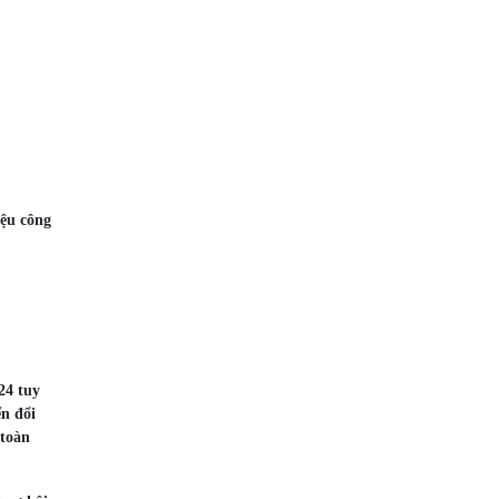
iệu công
24 tuy
n đổi
 toàn