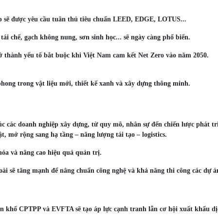
iệp sẽ được yêu cầu tuân thủ tiêu chuẩn LEED, EDGE, LOTUS...
tái chế, gạch không nung, sơn sinh học... sẽ ngày càng phổ biến.
rở thành yếu tố bắt buộc khi Việt Nam cam kết Net Zero vào năm 2050.
phong trong vật liệu mới, thiết kế xanh và xây dựng thông minh.
úc các doanh nghiệp xây dựng, từ quy mô, nhân sự đến chiến lược phát tr
, mở rộng sang hạ tầng – năng lượng tái tạo – logistics.
óa và nâng cao hiệu quả quản trị.
goài sẽ tăng mạnh để nâng chuẩn công nghệ và khả năng thi công các dự á
n khổ CPTPP và EVFTA sẽ tạo áp lực cạnh tranh lẫn cơ hội xuất khẩu dị