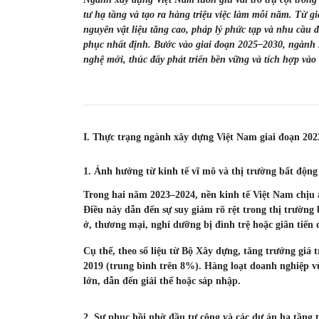
tư hạ tầng và tạo ra hàng triệu việc làm mỗi năm. Từ g
nguyên vật liệu tăng cao, pháp lý phức tạp và nhu cầu
phục nhất định. Bước vào giai đoạn 2025–2030, ngàn
nghệ mới, thúc đẩy phát triển bền vững và tích hợp vào
I. Thực trạng ngành xây dựng Việt Nam giai đoạn 20
1. Ảnh hưởng từ kinh tế vĩ mô và thị trường bất động
Trong hai năm 2023–2024, nền kinh tế Việt Nam chịu ản
Điều này dẫn đến sự suy giảm rõ rệt trong thị trường
ở, thương mại, nghỉ dưỡng bị đình trệ hoặc giãn tiến 
Cụ thể, theo số liệu từ Bộ Xây dựng, tăng trưởng giá 
2019 (trung bình trên 8%). Hàng loạt doanh nghiệp v
lớn, dẫn đến giải thể hoặc sáp nhập.
2. Sự phục hồi nhờ đầu tư công và các dự án hạ tầng 