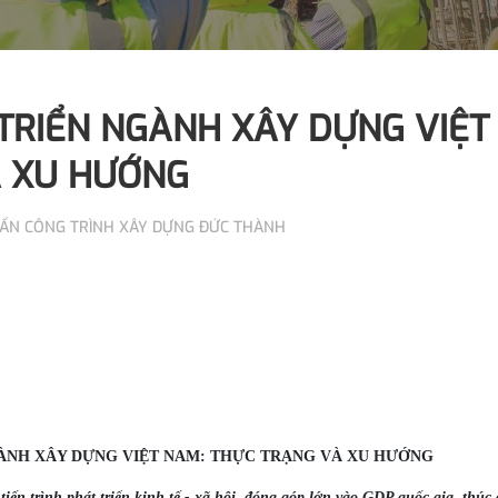
TRIỂN NGÀNH XÂY DỰNG VIỆT
À XU HƯỚNG
VẤN CÔNG TRÌNH XÂY DỰNG ĐỨC THÀNH
ÀNH XÂY DỰNG VIỆT NAM: THỰC TRẠNG VÀ XU HƯỚNG
tiến trình phát triển kinh tế - xã hội, đóng góp lớn vào GDP quốc gia, thúc