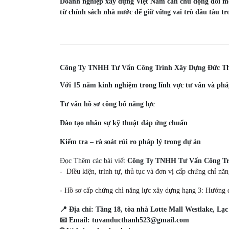
Doanh nghiệp xây dựng Việt Nam cần chủ động đổi mới
từ chính sách nhà nước để giữ vững vai trò đầu tàu tr
Công Ty TNHH Tư Vấn Công Trình Xây Dựng Đức Thà
Với 15 năm kinh nghiệm trong lĩnh vực tư vấn và phá
Tư vấn hồ sơ công bố năng lực
Đào tạo nhân sự kỹ thuật đáp ứng chuẩn
Kiểm tra – rà soát rủi ro pháp lý trong dự án
Đọc Thêm các bài viết
Công Ty TNHH Tư Vấn Công Tr
-
Điều kiện, trình tự, thủ tục và đơn vị cấp chứng chỉ nă
-
Hồ sơ cấp chứng chỉ năng lực xây dựng hạng 3: Hướng d
📍 Địa chỉ: Tầng 18, tòa nhà Lotte Mall Westlake, L
📧 Email: tuvanducthanh523@gmail.com