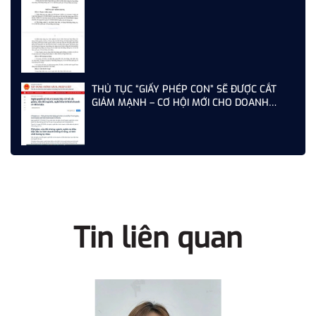
THỦ TỤC “GIẤY PHÉP CON” SẼ ĐƯỢC CẮT
GIẢM MẠNH – CƠ HỘI MỚI CHO DOANH
NGHIỆP XÂY DỰNG NĂM 2026
Tin liên quan