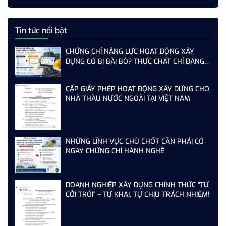
Tin tức nổi bật
CHỨNG CHỈ NĂNG LỰC HOẠT ĐỘNG XÂY
DỰNG CÓ BỊ BÃI BỎ? THỰC CHẤT CHỈ ĐANG
THAY ĐỔI CÁCH QUẢN LÝ
CẤP GIẤY PHÉP HOẠT ĐỘNG XÂY DỰNG CHO
NHÀ THẦU NƯỚC NGOÀI TẠI VIỆT NAM
NHỮNG LĨNH VỰC CHỦ CHỐT CẦN PHẢI CÓ
NGAY CHỨNG CHỈ HÀNH NGHỀ
DOANH NGHIỆP XÂY DỰNG CHÍNH THỨC "TỰ
CỞI TRÓI" – TỰ KHAI, TỰ CHỊU TRÁCH NHIỆM!