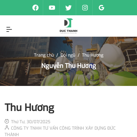
Trang chủ
/
Đội ngũ
/
Thu Hương
Nguyễn Thu Hương
Thu Hương
Thứ Tư, 30/07/2025
CÔNG TY TNHH TƯ VẤN CÔNG TRÌNH XÂY DỰNG ĐỨC
THÀNH